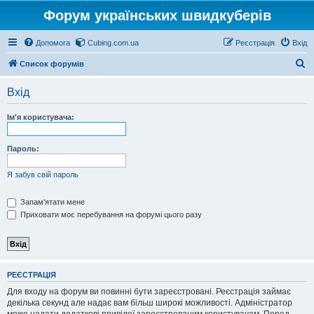
Форум українських швидкуберів
Допомога
Cubing.com.ua
Реєстрація
Вхід
П
Список форумів
о
Вхід
ш
у
Ім'я користувача:
к
Пароль:
Я забув свій пароль
Запам'ятати мене
Приховати моє перебування на форумі цього разу
РЕЄСТРАЦІЯ
Для входу на форум ви повинні бути зареєстровані. Реєстрація займає
декілька секунд але надає вам більш широкі можливості. Адміністратор
може надати додаткові привілеї зареєстрованим користувачам. Перед