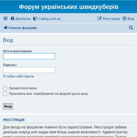
Форум українських швидкуберів
Допомога
Cubing.com.ua
Реєстрація
Вхід
П
Список форумів
о
Вхід
ш
у
Ім'я користувача:
к
Пароль:
Я забув свій пароль
Запам'ятати мене
Приховати моє перебування на форумі цього разу
РЕЄСТРАЦІЯ
Для входу на форум ви повинні бути зареєстровані. Реєстрація займає
декілька секунд але надає вам більш широкі можливості. Адміністратор
може надати додаткові привілеї зареєстрованим користувачам. Перед