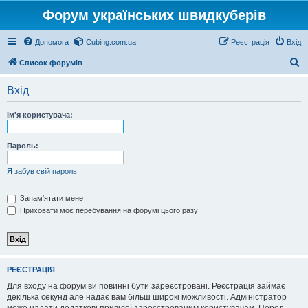
Форум українських швидкуберів
Допомога
Cubing.com.ua
Реєстрація
Вхід
П
Список форумів
о
Вхід
ш
у
Ім'я користувача:
к
Пароль:
Я забув свій пароль
Запам'ятати мене
Приховати моє перебування на форумі цього разу
РЕЄСТРАЦІЯ
Для входу на форум ви повинні бути зареєстровані. Реєстрація займає
декілька секунд але надає вам більш широкі можливості. Адміністратор
може надати додаткові привілеї зареєстрованим користувачам. Перед