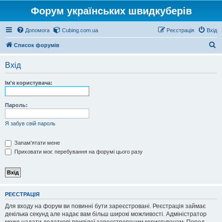
Форум українських швидкуберів
Допомога
Cubing.com.ua
Реєстрація
Вхід
П
Список форумів
о
Вхід
ш
у
Ім'я користувача:
к
Пароль:
Я забув свій пароль
Запам'ятати мене
Приховати моє перебування на форумі цього разу
РЕЄСТРАЦІЯ
Для входу на форум ви повинні бути зареєстровані. Реєстрація займає
декілька секунд але надає вам більш широкі можливості. Адміністратор
може надати додаткові привілеї зареєстрованим користувачам. Перед