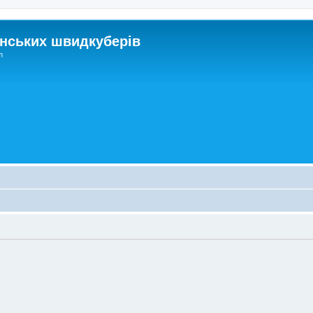
нських швидкуберів
m