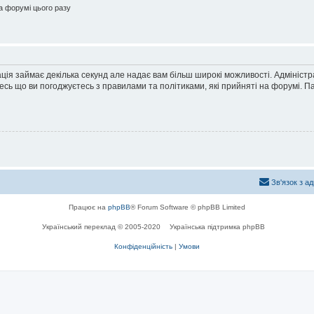
 форумі цього разу
ація займає декілька секунд але надає вам більш широкі можливості. Адмініст
йтесь що ви погоджуєтесь з правилами та політиками, які прийняті на форумі.
Зв'язок з а
Працює на
phpBB
® Forum Software © phpBB Limited
Український переклад © 2005-2020
Українська підтримка phpBB
Конфіденційність
|
Умови