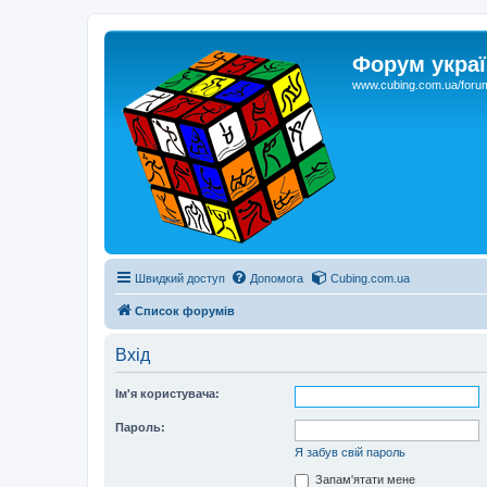
Форум украї
www.cubing.com.ua/foru
Швидкий доступ
Допомога
Cubing.com.ua
Список форумів
Вхід
Ім'я користувача:
Пароль:
Я забув свій пароль
Запам'ятати мене