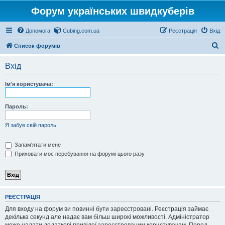
Форум українських швидкуберів
Допомога
Cubing.com.ua
Реєстрація
Вхід
П
Список форумів
о
Вхід
ш
у
Ім'я користувача:
к
Пароль:
Я забув свій пароль
Запам'ятати мене
Приховати моє перебування на форумі цього разу
РЕЄСТРАЦІЯ
Для входу на форум ви повинні бути зареєстровані. Реєстрація займає
декілька секунд але надає вам більш широкі можливості. Адміністратор
може надати додаткові привілеї зареєстрованим користувачам. Перед