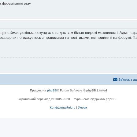
 форумі цього разу
ація займає декілька секунд але надає вам більш широкі можливості. Адмініст
йтесь що ви погоджуєтесь з правилами та політиками, які прийняті на форумі.
Зв'язок з а
Працює на
phpBB
® Forum Software © phpBB Limited
Український переклад © 2005-2020
Українська підтримка phpBB
Конфіденційність
|
Умови