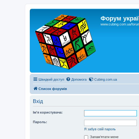
Форум украї
www.cubing.com.ua/foru
Швидкий доступ
Допомога
Cubing.com.ua
Список форумів
Вхід
Ім'я користувача:
Пароль:
Я забув свій пароль
Запам'ятати мене