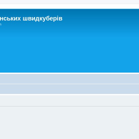
нських швидкуберів
m