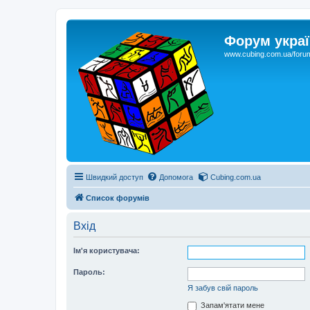
Форум украї
www.cubing.com.ua/foru
Швидкий доступ
Допомога
Cubing.com.ua
Список форумів
Вхід
Ім'я користувача:
Пароль:
Я забув свій пароль
Запам'ятати мене