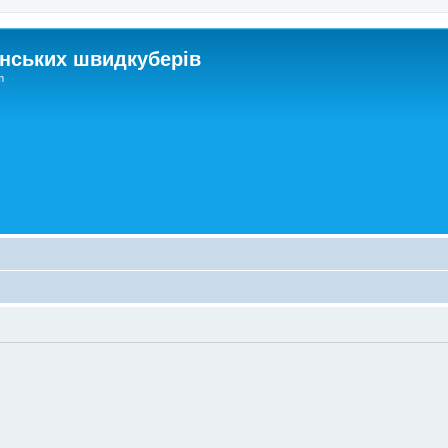
нських швидкуберів
m