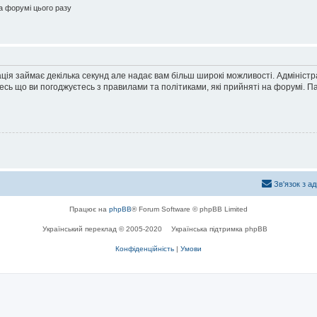
 форумі цього разу
ація займає декілька секунд але надає вам більш широкі можливості. Адмініст
йтесь що ви погоджуєтесь з правилами та політиками, які прийняті на форумі.
Зв'язок з а
Працює на
phpBB
® Forum Software © phpBB Limited
Український переклад © 2005-2020
Українська підтримка phpBB
Конфіденційність
|
Умови