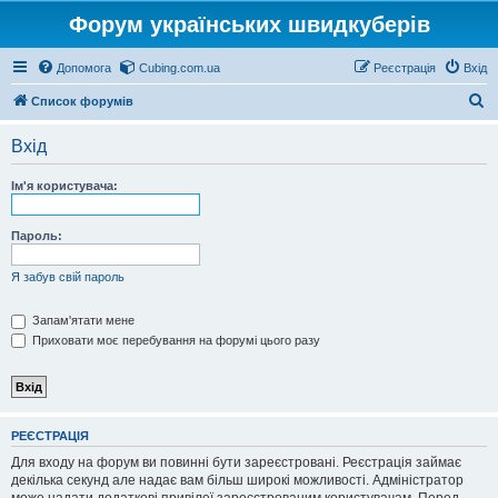
Форум українських швидкуберів
Допомога
Cubing.com.ua
Реєстрація
Вхід
П
Список форумів
о
Вхід
ш
у
Ім'я користувача:
к
Пароль:
Я забув свій пароль
Запам'ятати мене
Приховати моє перебування на форумі цього разу
РЕЄСТРАЦІЯ
Для входу на форум ви повинні бути зареєстровані. Реєстрація займає
декілька секунд але надає вам більш широкі можливості. Адміністратор
може надати додаткові привілеї зареєстрованим користувачам. Перед