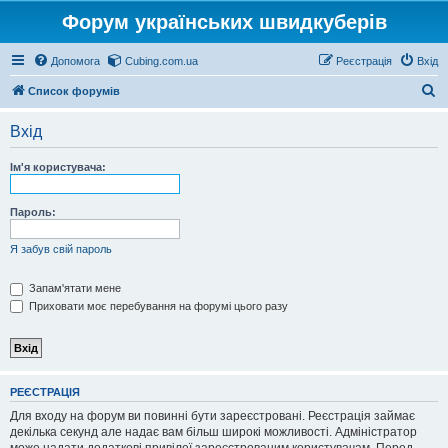
Форум українських швидкуберів
Допомога
Cubing.com.ua
Реєстрація
Вхід
П
Список форумів
о
Вхід
ш
у
Ім'я користувача:
к
Пароль:
Я забув свій пароль
Запам'ятати мене
Приховати моє перебування на форумі цього разу
РЕЄСТРАЦІЯ
Для входу на форум ви повинні бути зареєстровані. Реєстрація займає
декілька секунд але надає вам більш широкі можливості. Адміністратор
може надати додаткові привілеї зареєстрованим користувачам. Перед