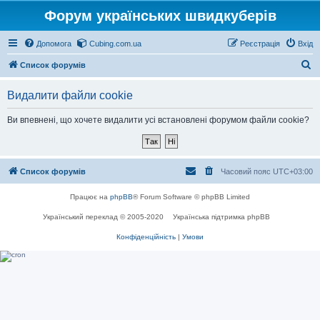
Форум українських швидкуберів
Допомога
Cubing.com.ua
Реєстрація
Вхід
П
Список форумів
о
Видалити файли cookie
ш
у
Ви впевнені, що хочете видалити усі встановлені форумом файли cookie?
к
Список форумів
Часовий пояс
UTC+03:00
Працює на
phpBB
® Forum Software © phpBB Limited
Український переклад © 2005-2020
Українська підтримка phpBB
Конфіденційність
|
Умови