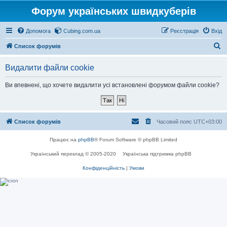
Форум українських швидкуберів
Допомога
Cubing.com.ua
Реєстрація
Вхід
П
Список форумів
о
Видалити файли cookie
ш
у
Ви впевнені, що хочете видалити усі встановлені форумом файли cookie?
к
Список форумів
Часовий пояс
UTC+03:00
Працює на
phpBB
® Forum Software © phpBB Limited
Український переклад © 2005-2020
Українська підтримка phpBB
Конфіденційність
|
Умови