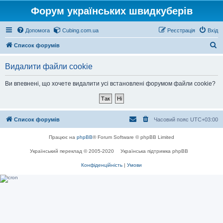
Форум українських швидкуберів
Допомога
Cubing.com.ua
Реєстрація
Вхід
П
Список форумів
о
Видалити файли cookie
ш
у
Ви впевнені, що хочете видалити усі встановлені форумом файли cookie?
к
Список форумів
Часовий пояс
UTC+03:00
Працює на
phpBB
® Forum Software © phpBB Limited
Український переклад © 2005-2020
Українська підтримка phpBB
Конфіденційність
|
Умови