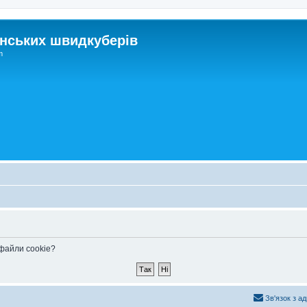
нських швидкуберів
m
 файли cookie?
Зв'язок з а