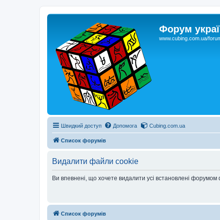
Форум украї
www.cubing.com.ua/foru
Швидкий доступ
Допомога
Cubing.com.ua
Список форумів
Видалити файли cookie
Ви впевнені, що хочете видалити усі встановлені форумом
Список форумів