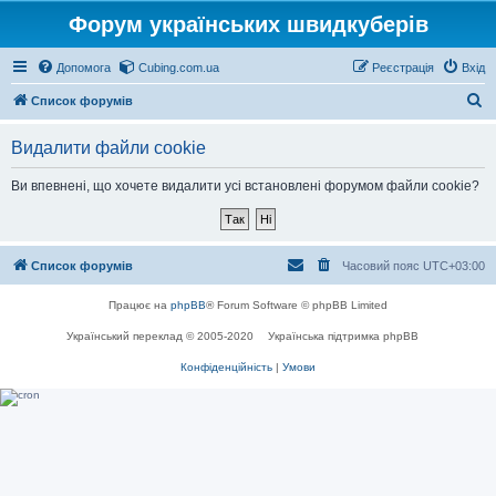
Форум українських швидкуберів
Допомога
Cubing.com.ua
Реєстрація
Вхід
П
Список форумів
о
Видалити файли cookie
ш
у
Ви впевнені, що хочете видалити усі встановлені форумом файли cookie?
к
Список форумів
Часовий пояс
UTC+03:00
Працює на
phpBB
® Forum Software © phpBB Limited
Український переклад © 2005-2020
Українська підтримка phpBB
Конфіденційність
|
Умови