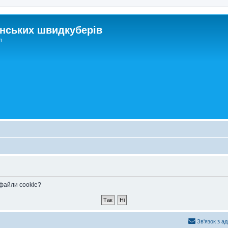
нських швидкуберів
m
 файли cookie?
Зв'язок з а