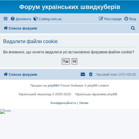
Форум українських швидкуберів
Допомога
Cubing.com.ua
Реєстрація
Вхід
П
Список форумів
о
Видалити файли cookie
ш
у
Ви впевнені, що хочете видалити усі встановлені форумом файли cookie?
к
Список форумів
Часовий пояс
UTC+03:00
Працює на
phpBB
® Forum Software © phpBB Limited
Український переклад © 2005-2020
Українська підтримка phpBB
Конфіденційність
|
Умови