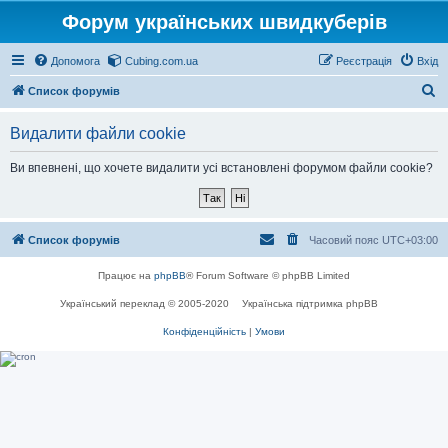
Форум українських швидкуберів
Допомога
Cubing.com.ua
Реєстрація
Вхід
П
Список форумів
о
Видалити файли cookie
ш
у
Ви впевнені, що хочете видалити усі встановлені форумом файли cookie?
к
Список форумів
Часовий пояс
UTC+03:00
Працює на
phpBB
® Forum Software © phpBB Limited
Український переклад © 2005-2020
Українська підтримка phpBB
Конфіденційність
|
Умови