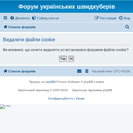
Форум українських швидкуберів
Допомога
Cubing.com.ua
Реєстрація
Вхід
П
Список форумів
о
Видалити файли cookie
ш
у
Ви впевнені, що хочете видалити усі встановлені форумом файли cookie?
к
Список форумів
Часовий пояс
UTC+03:00
Працює на
phpBB
® Forum Software © phpBB Limited
Український переклад © 2005-2020
Українська підтримка phpBB
Конфіденційність
|
Умови