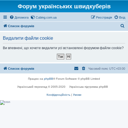
Форум українських швидкуберів
Допомога
Cubing.com.ua
Реєстрація
Вхід
П
Список форумів
о
Видалити файли cookie
ш
у
Ви впевнені, що хочете видалити усі встановлені форумом файли cookie?
к
Список форумів
Часовий пояс
UTC+03:00
Працює на
phpBB
® Forum Software © phpBB Limited
Український переклад © 2005-2020
Українська підтримка phpBB
Конфіденційність
|
Умови