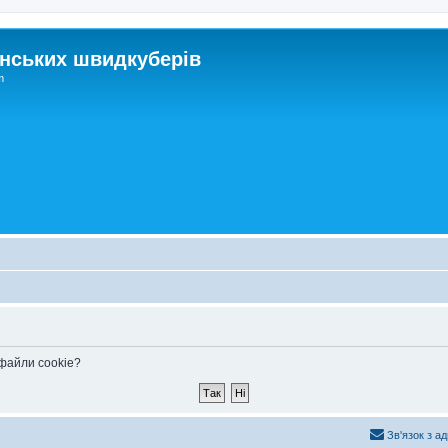
нських швидкуберів
m
 файли cookie?
Зв'язок з а