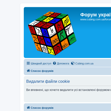
Форум украї
www.cubing.com.ua/foru
Швидкий доступ
Допомога
Cubing.com.ua
Список форумів
Видалити файли cookie
Ви впевнені, що хочете видалити усі встановлені форумом
Список форумів