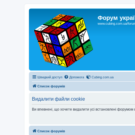
Форум украї
www.cubing.com.ua/foru
Швидкий доступ
Допомога
Cubing.com.ua
Список форумів
Видалити файли cookie
Ви впевнені, що хочете видалити усі встановлені форумом
Список форумів