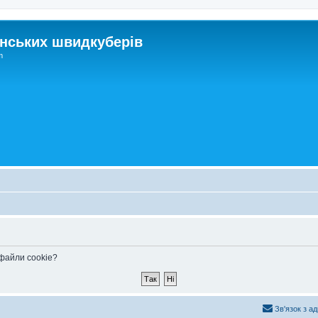
нських швидкуберів
m
 файли cookie?
Зв'язок з а