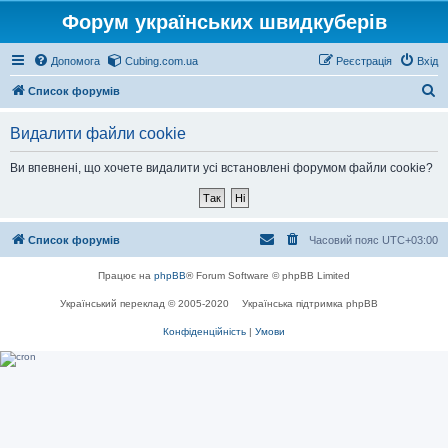
Форум українських швидкуберів
Допомога
Cubing.com.ua
Реєстрація
Вхід
П
Список форумів
о
Видалити файли cookie
ш
у
Ви впевнені, що хочете видалити усі встановлені форумом файли cookie?
к
Список форумів
Часовий пояс
UTC+03:00
Працює на
phpBB
® Forum Software © phpBB Limited
Український переклад © 2005-2020
Українська підтримка phpBB
Конфіденційність
|
Умови