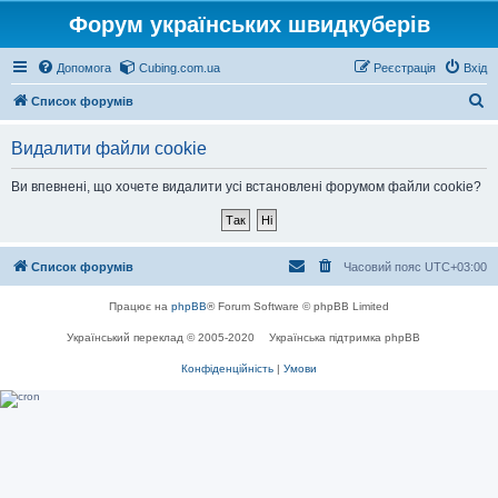
Форум українських швидкуберів
Допомога
Cubing.com.ua
Реєстрація
Вхід
П
Список форумів
о
Видалити файли cookie
ш
у
Ви впевнені, що хочете видалити усі встановлені форумом файли cookie?
к
Список форумів
Часовий пояс
UTC+03:00
Працює на
phpBB
® Forum Software © phpBB Limited
Український переклад © 2005-2020
Українська підтримка phpBB
Конфіденційність
|
Умови