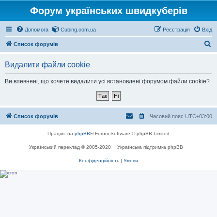
Форум українських швидкуберів
Допомога
Cubing.com.ua
Реєстрація
Вхід
П
Список форумів
о
Видалити файли cookie
ш
у
Ви впевнені, що хочете видалити усі встановлені форумом файли cookie?
к
Список форумів
Часовий пояс
UTC+03:00
Працює на
phpBB
® Forum Software © phpBB Limited
Український переклад © 2005-2020
Українська підтримка phpBB
Конфіденційність
|
Умови