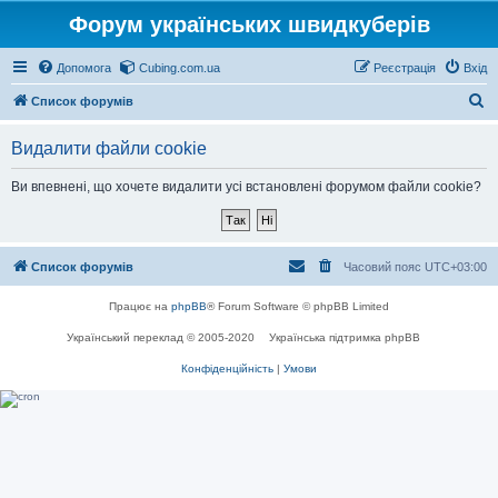
Форум українських швидкуберів
Допомога
Cubing.com.ua
Реєстрація
Вхід
П
Список форумів
о
Видалити файли cookie
ш
у
Ви впевнені, що хочете видалити усі встановлені форумом файли cookie?
к
Список форумів
Часовий пояс
UTC+03:00
Працює на
phpBB
® Forum Software © phpBB Limited
Український переклад © 2005-2020
Українська підтримка phpBB
Конфіденційність
|
Умови