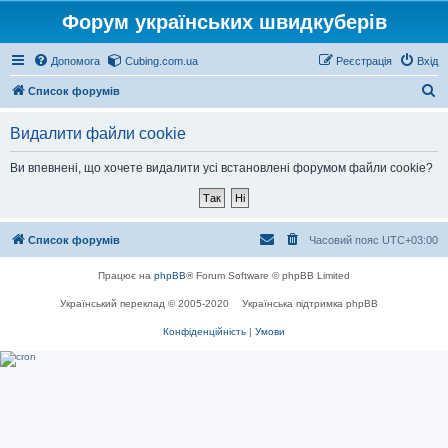
Форум українських швидкуберів
Допомога
Cubing.com.ua
Реєстрація
Вхід
П
Список форумів
о
Видалити файли cookie
ш
у
Ви впевнені, що хочете видалити усі встановлені форумом файли cookie?
к
Список форумів
Часовий пояс
UTC+03:00
Працює на
phpBB
® Forum Software © phpBB Limited
Український переклад © 2005-2020
Українська підтримка phpBB
Конфіденційність
|
Умови