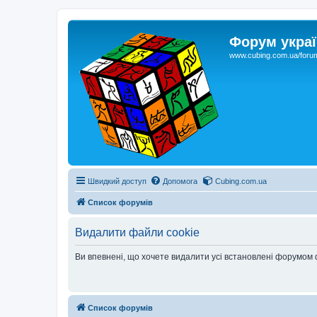
Форум украї
www.cubing.com.ua/foru
Швидкий доступ
Допомога
Cubing.com.ua
Список форумів
Видалити файли cookie
Ви впевнені, що хочете видалити усі встановлені форумом
Список форумів