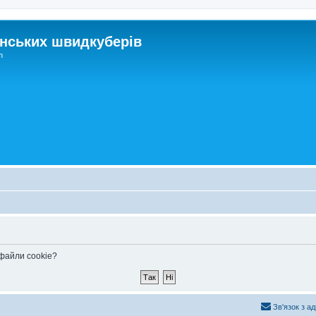
нських швидкуберів
m
 файли cookie?
Зв'язок з а