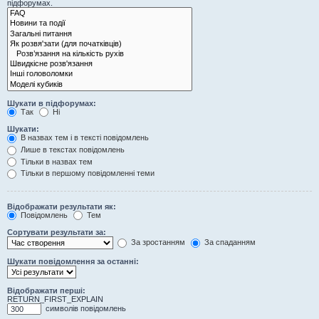
підфорумах.
Шукати в підфорумах:
Так
Ні
Шукати:
В назвах тем і в тексті повідомлень
Лише в текстах повідомлень
Тільки в назвах тем
Тільки в першому повідомленні теми
Відображати результати як:
Повідомлень
Тем
Сортувати результати за:
За зростанням
За спаданням
Шукати повідомлення за останні:
Відображати перші:
RETURN_FIRST_EXPLAIN
символів повідомлень