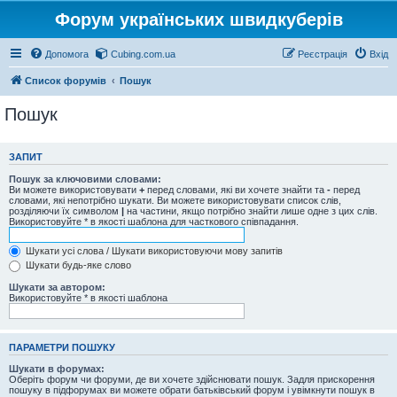
Форум українських швидкуберів
Допомога
Cubing.com.ua
Реєстрація
Вхід
Список форумів
Пошук
Пошук
ЗАПИТ
Пошук за ключовими словами:
Ви можете використовувати
+
перед словами, які ви хочете знайти та
-
перед
словами, які непотрібно шукати. Ви можете використовувати список слів,
розділяючи їх символом
|
на частини, якщо потрібно знайти лише одне з цих слів.
Використовуйте * в якості шаблона для часткового співпадання.
Шукати усі слова / Шукати використовуючи мову запитів
Шукати будь-яке слово
Шукати за автором:
Використовуйте * в якості шаблона
ПАРАМЕТРИ ПОШУКУ
Шукати в форумах:
Оберіть форум чи форуми, де ви хочете здійснювати пошук. Задля прискорення
пошуку в підфорумах ви можете обрати батьківський форум і увімкнути пошук в