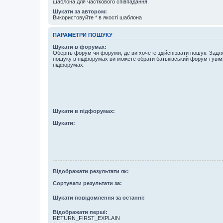
шаблона для часткового співпадання.
Шукати за автором:
Використовуйте * в якості шаблона
ПАРАМЕТРИ ПОШУКУ
Шукати в форумах:
Оберіть форум чи форуми, де ви хочете здійснювати пошук. Задл
пошуку в підфорумах ви можете обрати батьківський форум і увім
підфорумах.
Шукати в підфорумах:
Шукати:
Відображати результати як:
Сортувати результати за:
Шукати повідомлення за останні:
Відображати перші:
RETURN_FIRST_EXPLAIN