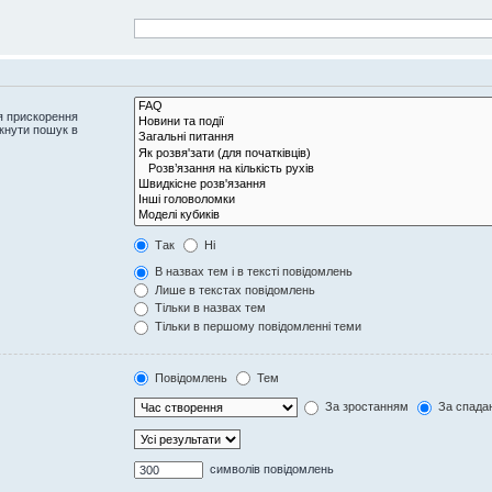
я прискорення
кнути пошук в
Так
Ні
В назвах тем і в тексті повідомлень
Лише в текстах повідомлень
Тільки в назвах тем
Тільки в першому повідомленні теми
Повідомлень
Тем
За зростанням
За спада
символів повідомлень