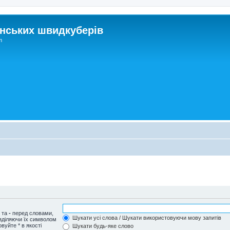
нських швидкуберів
m
и та
-
перед словами,
Шукати усі слова / Шукати використовуючи мову запитів
озділяючи їх символом
вуйте * в якості
Шукати будь-яке слово