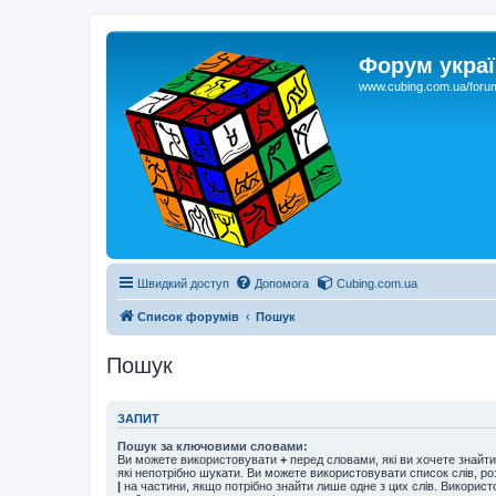
Форум украї
www.cubing.com.ua/foru
Швидкий доступ
Допомога
Cubing.com.ua
Список форумів
Пошук
Пошук
ЗАПИТ
Пошук за ключовими словами:
Ви можете використовувати
+
перед словами, які ви хочете знайт
які непотрібно шукати. Ви можете використовувати список слів, р
|
на частини, якщо потрібно знайти лише одне з цих слів. Використо