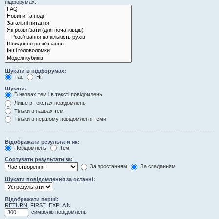
підфорумах.
Шукати в підфорумах:
Так
Ні
Шукати:
В назвах тем і в тексті повідомлень
Лише в текстах повідомлень
Тільки в назвах тем
Тільки в першому повідомленні теми
Відображати результати як:
Повідомлень
Тем
Сортувати результати за:
За зростанням
За спаданням
Шукати повідомлення за останні:
Відображати перші:
RETURN_FIRST_EXPLAIN
символів повідомлень