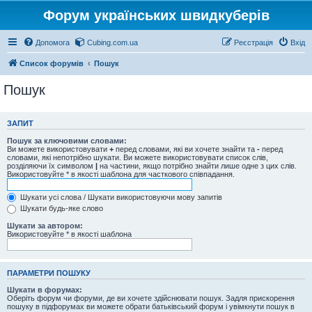
Форум українських швидкуберів
Допомога
Cubing.com.ua
Реєстрація
Вхід
Список форумів
Пошук
Пошук
ЗАПИТ
Пошук за ключовими словами:
Ви можете використовувати
+
перед словами, які ви хочете знайти та
-
перед
словами, які непотрібно шукати. Ви можете використовувати список слів,
розділяючи їх символом
|
на частини, якщо потрібно знайти лише одне з цих слів.
Використовуйте * в якості шаблона для часткового співпадання.
Шукати усі слова / Шукати використовуючи мову запитів
Шукати будь-яке слово
Шукати за автором:
Використовуйте * в якості шаблона
ПАРАМЕТРИ ПОШУКУ
Шукати в форумах:
Оберіть форум чи форуми, де ви хочете здійснювати пошук. Задля прискорення
пошуку в підфорумах ви можете обрати батьківський форум і увімкнути пошук в