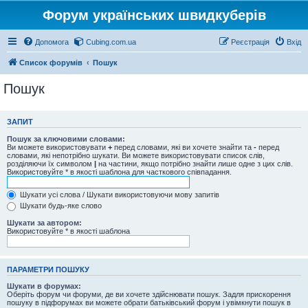
Форум українських швидкуберів
Допомога
Cubing.com.ua
Реєстрація
Вхід
Список форумів
Пошук
Пошук
ЗАПИТ
Пошук за ключовими словами:
Ви можете використовувати
+
перед словами, які ви хочете знайти та
-
перед
словами, які непотрібно шукати. Ви можете використовувати список слів,
розділяючи їх символом
|
на частини, якщо потрібно знайти лише одне з цих слів.
Використовуйте * в якості шаблона для часткового співпадання.
Шукати усі слова / Шукати використовуючи мову запитів
Шукати будь-яке слово
Шукати за автором:
Використовуйте * в якості шаблона
ПАРАМЕТРИ ПОШУКУ
Шукати в форумах:
Оберіть форум чи форуми, де ви хочете здійснювати пошук. Задля прискорення
пошуку в підфорумах ви можете обрати батьківський форум і увімкнути пошук в