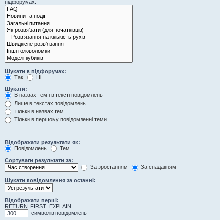
підфорумах.
Шукати в підфорумах:
Так
Ні
Шукати:
В назвах тем і в тексті повідомлень
Лише в текстах повідомлень
Тільки в назвах тем
Тільки в першому повідомленні теми
Відображати результати як:
Повідомлень
Тем
Сортувати результати за:
За зростанням
За спаданням
Шукати повідомлення за останні:
Відображати перші:
RETURN_FIRST_EXPLAIN
символів повідомлень