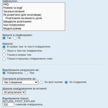
підфорумах.
Шукати в підфорумах:
Так
Ні
Шукати:
В назвах тем і в тексті повідомлень
Лише в текстах повідомлень
Тільки в назвах тем
Тільки в першому повідомленні теми
Відображати результати як:
Повідомлень
Тем
Сортувати результати за:
За зростанням
За спаданням
Шукати повідомлення за останні:
Відображати перші:
RETURN_FIRST_EXPLAIN
символів повідомлень