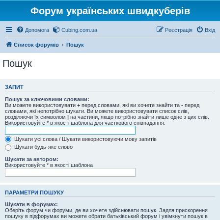
Форум українських швидкуберів
Допомога
Cubing.com.ua
Реєстрація
Вхід
Список форумів
Пошук
Пошук
ЗАПИТ
Пошук за ключовими словами:
Ви можете використовувати
+
перед словами, які ви хочете знайти та
-
перед
словами, які непотрібно шукати. Ви можете використовувати список слів,
розділяючи їх символом
|
на частини, якщо потрібно знайти лише одне з цих слів.
Використовуйте * в якості шаблона для часткового співпадання.
Шукати усі слова / Шукати використовуючи мову запитів
Шукати будь-яке слово
Шукати за автором:
Використовуйте * в якості шаблона
ПАРАМЕТРИ ПОШУКУ
Шукати в форумах:
Оберіть форум чи форуми, де ви хочете здійснювати пошук. Задля прискорення
пошуку в підфорумах ви можете обрати батьківський форум і увімкнути пошук в