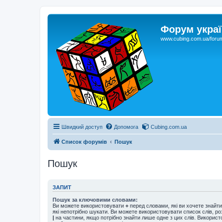
Форум украї
www.cubing.com.ua/foru
Швидкий доступ
Допомога
Cubing.com.ua
Список форумів
Пошук
Пошук
ЗАПИТ
Пошук за ключовими словами:
Ви можете використовувати
+
перед словами, які ви хочете знайт
які непотрібно шукати. Ви можете використовувати список слів, р
|
на частини, якщо потрібно знайти лише одне з цих слів. Використо