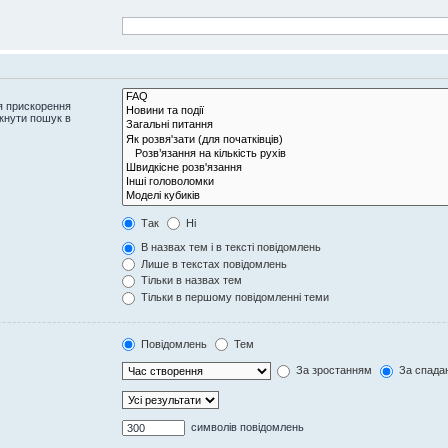
я прискорення
кнути пошук в
Так
Ні
В назвах тем і в тексті повідомлень
Лише в текстах повідомлень
Тільки в назвах тем
Тільки в першому повідомленні теми
Повідомлень
Тем
За зростанням
За спада
символів повідомлень