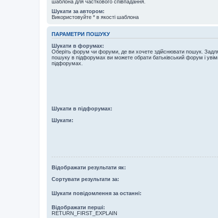
шаблона для часткового співпадання.
Шукати за автором:
Використовуйте * в якості шаблона
ПАРАМЕТРИ ПОШУКУ
Шукати в форумах:
Оберіть форум чи форуми, де ви хочете здійснювати пошук. Задл
пошуку в підфорумах ви можете обрати батьківський форум і увім
підфорумах.
Шукати в підфорумах:
Шукати:
Відображати результати як:
Сортувати результати за:
Шукати повідомлення за останні:
Відображати перші:
RETURN_FIRST_EXPLAIN