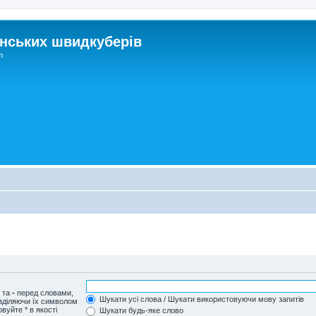
нських швидкуберів
m
и та
-
перед словами,
Шукати усі слова / Шукати використовуючи мову запитів
озділяючи їх символом
вуйте * в якості
Шукати будь-яке слово