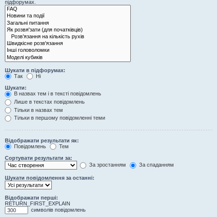
підфорумах.
Шукати в підфорумах:
Так
Ні
Шукати:
В назвах тем і в тексті повідомлень
Лише в текстах повідомлень
Тільки в назвах тем
Тільки в першому повідомленні теми
Відображати результати як:
Повідомлень
Тем
Сортувати результати за:
За зростанням
За спаданням
Шукати повідомлення за останні:
Відображати перші:
RETURN_FIRST_EXPLAIN
символів повідомлень