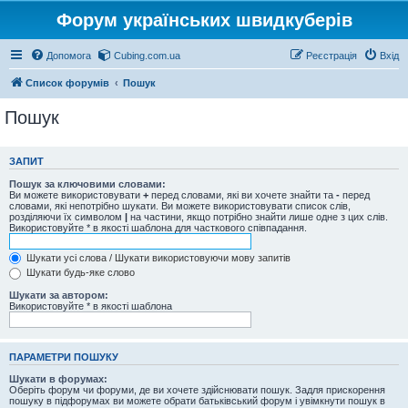
Форум українських швидкуберів
Допомога
Cubing.com.ua
Реєстрація
Вхід
Список форумів
Пошук
Пошук
ЗАПИТ
Пошук за ключовими словами:
Ви можете використовувати
+
перед словами, які ви хочете знайти та
-
перед
словами, які непотрібно шукати. Ви можете використовувати список слів,
розділяючи їх символом
|
на частини, якщо потрібно знайти лише одне з цих слів.
Використовуйте * в якості шаблона для часткового співпадання.
Шукати усі слова / Шукати використовуючи мову запитів
Шукати будь-яке слово
Шукати за автором:
Використовуйте * в якості шаблона
ПАРАМЕТРИ ПОШУКУ
Шукати в форумах:
Оберіть форум чи форуми, де ви хочете здійснювати пошук. Задля прискорення
пошуку в підфорумах ви можете обрати батьківський форум і увімкнути пошук в