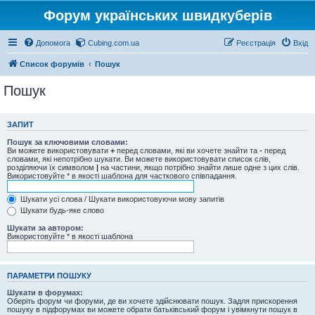
Форум українських швидкуберів
Допомога
Cubing.com.ua
Реєстрація
Вхід
Список форумів
Пошук
Пошук
ЗАПИТ
Пошук за ключовими словами:
Ви можете використовувати
+
перед словами, які ви хочете знайти та
-
перед
словами, які непотрібно шукати. Ви можете використовувати список слів,
розділяючи їх символом
|
на частини, якщо потрібно знайти лише одне з цих слів.
Використовуйте * в якості шаблона для часткового співпадання.
Шукати усі слова / Шукати використовуючи мову запитів
Шукати будь-яке слово
Шукати за автором:
Використовуйте * в якості шаблона
ПАРАМЕТРИ ПОШУКУ
Шукати в форумах:
Оберіть форум чи форуми, де ви хочете здійснювати пошук. Задля прискорення
пошуку в підфорумах ви можете обрати батьківський форум і увімкнути пошук в