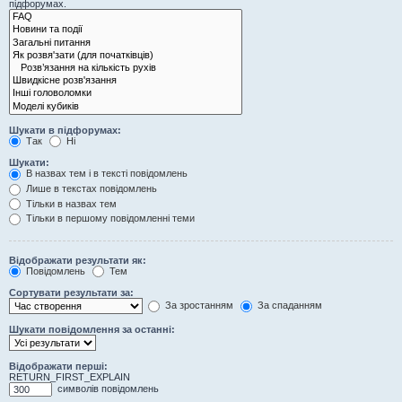
підфорумах.
Шукати в підфорумах:
Так
Ні
Шукати:
В назвах тем і в тексті повідомлень
Лише в текстах повідомлень
Тільки в назвах тем
Тільки в першому повідомленні теми
Відображати результати як:
Повідомлень
Тем
Сортувати результати за:
За зростанням
За спаданням
Шукати повідомлення за останні:
Відображати перші:
RETURN_FIRST_EXPLAIN
символів повідомлень