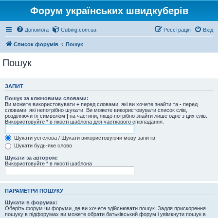
Форум українських швидкуберів
Допомога
Cubing.com.ua
Реєстрація
Вхід
Список форумів
Пошук
Пошук
ЗАПИТ
Пошук за ключовими словами:
Ви можете використовувати
+
перед словами, які ви хочете знайти та
-
перед
словами, які непотрібно шукати. Ви можете використовувати список слів,
розділяючи їх символом
|
на частини, якщо потрібно знайти лише одне з цих слів.
Використовуйте * в якості шаблона для часткового співпадання.
Шукати усі слова / Шукати використовуючи мову запитів
Шукати будь-яке слово
Шукати за автором:
Використовуйте * в якості шаблона
ПАРАМЕТРИ ПОШУКУ
Шукати в форумах:
Оберіть форум чи форуми, де ви хочете здійснювати пошук. Задля прискорення
пошуку в підфорумах ви можете обрати батьківський форум і увімкнути пошук в