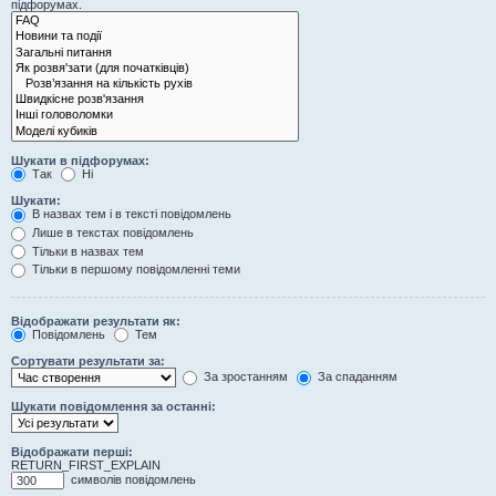
підфорумах.
Шукати в підфорумах:
Так
Ні
Шукати:
В назвах тем і в тексті повідомлень
Лише в текстах повідомлень
Тільки в назвах тем
Тільки в першому повідомленні теми
Відображати результати як:
Повідомлень
Тем
Сортувати результати за:
За зростанням
За спаданням
Шукати повідомлення за останні:
Відображати перші:
RETURN_FIRST_EXPLAIN
символів повідомлень