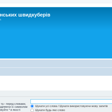
нських швидкуберів
m
и та
-
перед словами,
Шукати усі слова / Шукати використовуючи мову запитів
озділяючи їх символом
вуйте * в якості
Шукати будь-яке слово