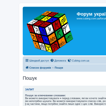
Форум украї
www.cubing.com.ua/foru
Швидкий доступ
Допомога
Cubing.com.ua
Список форумів
Пошук
Пошук
ЗАПИТ
Пошук за ключовими словами:
Ви можете використовувати
+
перед словами, які ви хочете знайт
які непотрібно шукати. Ви можете використовувати список слів, р
|
на частини, якщо потрібно знайти лише одне з цих слів. Використо