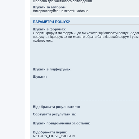
шаблона для часткового співпадання.
Шукати за автором:
Використовуйте * в якості шаблона
ПАРАМЕТРИ ПОШУКУ
Шукати в форумах:
Оберіть форум чи форуми, де ви хочете здійснювати пошук. Задл
пошуку в підфорумах ви можете обрати батьківський форум і увім
підфорумах.
Шукати в підфорумах:
Шукати:
Відображати результати як:
Сортувати результати за:
Шукати повідомлення за останні:
Відображати перші:
RETURN_FIRST_EXPLAIN