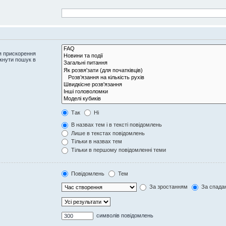
я прискорення
кнути пошук в
Так
Ні
В назвах тем і в тексті повідомлень
Лише в текстах повідомлень
Тільки в назвах тем
Тільки в першому повідомленні теми
Повідомлень
Тем
За зростанням
За спада
символів повідомлень