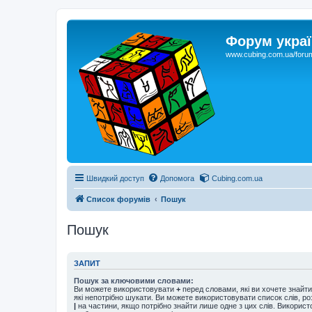
Форум украї
www.cubing.com.ua/foru
Швидкий доступ
Допомога
Cubing.com.ua
Список форумів
Пошук
Пошук
ЗАПИТ
Пошук за ключовими словами:
Ви можете використовувати
+
перед словами, які ви хочете знайт
які непотрібно шукати. Ви можете використовувати список слів, р
|
на частини, якщо потрібно знайти лише одне з цих слів. Використо