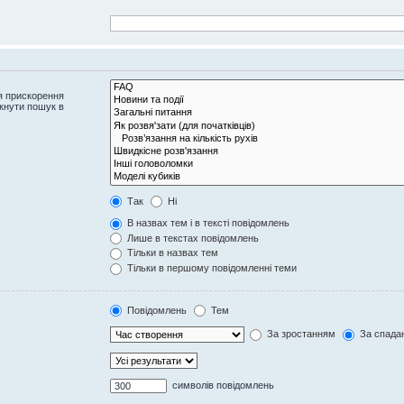
я прискорення
кнути пошук в
Так
Ні
В назвах тем і в тексті повідомлень
Лише в текстах повідомлень
Тільки в назвах тем
Тільки в першому повідомленні теми
Повідомлень
Тем
За зростанням
За спада
символів повідомлень