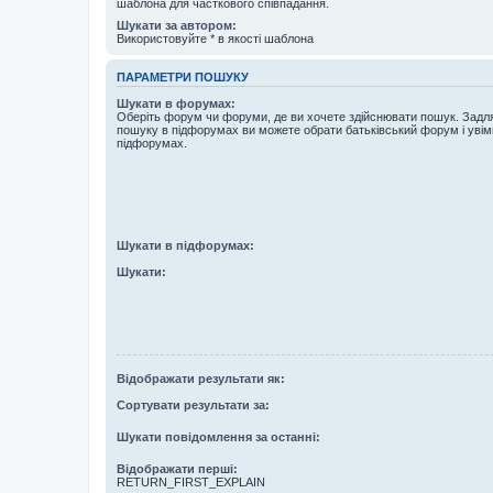
шаблона для часткового співпадання.
Шукати за автором:
Використовуйте * в якості шаблона
ПАРАМЕТРИ ПОШУКУ
Шукати в форумах:
Оберіть форум чи форуми, де ви хочете здійснювати пошук. Задл
пошуку в підфорумах ви можете обрати батьківський форум і увім
підфорумах.
Шукати в підфорумах:
Шукати:
Відображати результати як:
Сортувати результати за:
Шукати повідомлення за останні:
Відображати перші:
RETURN_FIRST_EXPLAIN