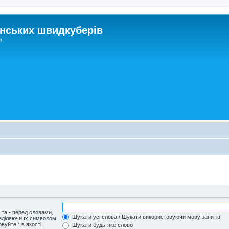
нських швидкуберів
m
и та
-
перед словами,
Шукати усі слова / Шукати використовуючи мову запитів
озділяючи їх символом
вуйте * в якості
Шукати будь-яке слово