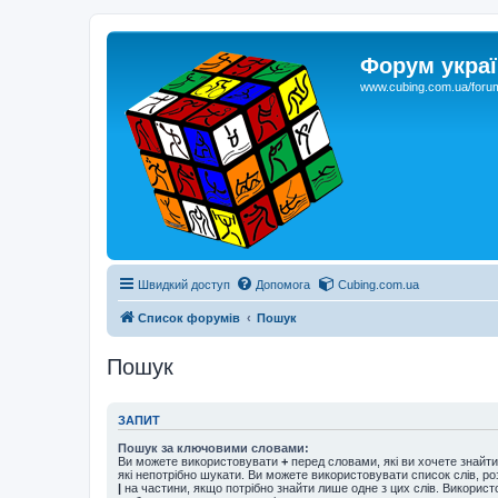
Форум украї
www.cubing.com.ua/foru
Швидкий доступ
Допомога
Cubing.com.ua
Список форумів
Пошук
Пошук
ЗАПИТ
Пошук за ключовими словами:
Ви можете використовувати
+
перед словами, які ви хочете знайт
які непотрібно шукати. Ви можете використовувати список слів, р
|
на частини, якщо потрібно знайти лише одне з цих слів. Використо