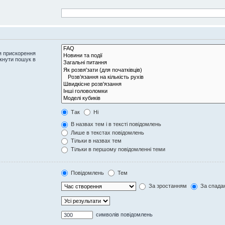
я прискорення
кнути пошук в
Так
Ні
В назвах тем і в тексті повідомлень
Лише в текстах повідомлень
Тільки в назвах тем
Тільки в першому повідомленні теми
Повідомлень
Тем
За зростанням
За спада
символів повідомлень