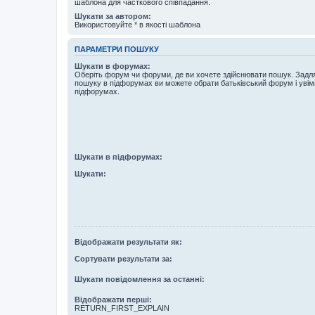
шаблона для часткового співпадання.
Шукати за автором:
Використовуйте * в якості шаблона
ПАРАМЕТРИ ПОШУКУ
Шукати в форумах:
Оберіть форум чи форуми, де ви хочете здійснювати пошук. Задл
пошуку в підфорумах ви можете обрати батьківський форум і увім
підфорумах.
Шукати в підфорумах:
Шукати:
Відображати результати як:
Сортувати результати за:
Шукати повідомлення за останні:
Відображати перші:
RETURN_FIRST_EXPLAIN