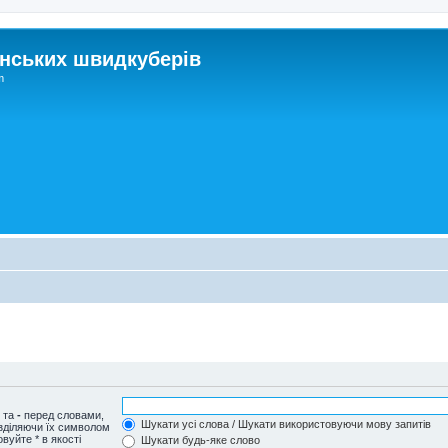
нських швидкуберів
m
и та
-
перед словами,
Шукати усі слова / Шукати використовуючи мову запитів
озділяючи їх символом
вуйте * в якості
Шукати будь-яке слово