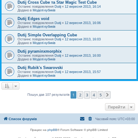
Dutij Cross Cube та Star Magic Test Cube
Останнє повідомлення
Dutij
«
12 вересня 2013, 16:14
Додано в
Моделі кубиків
Dutij Edges void
Останнє повідомлення
Dutij
«
12 вересня 2013, 16:06
Додано в
Моделі кубиків
Dutij Simple Overlapping Cube
Останнє повідомлення
Dutij
«
12 вересня 2013, 16:03
Додано в
Моделі кубиків
Dutij pyraminxmorphix
Останнє повідомлення
Dutij
«
12 вересня 2013, 16:00
Додано в
Моделі кубиків
Dutij Rubik's Swarovski
Останнє повідомлення
Dutij
«
12 вересня 2013, 15:57
Додано в
Моделі кубиків
1
2
3
4
5
Далі
Пошук дав 107 результатів
Перейти
Список форумів
Часовий пояс
UTC+03:00
Працює на
phpBB
® Forum Software © phpBB Limited