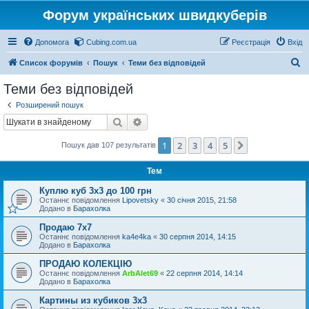
Форум українських швидкуберів
Допомога
Cubing.com.ua
Реєстрація
Вхід
П
Список форумів
Пошук
Теми без відповідей
о
Теми без відповідей
ш
Розширений пошук
у
Пошук
Розширений пошук
к
1
2
3
4
5
Далі
Пошук дав 107 результатів
Тем
Куплю куб 3х3 до 100 грн
Останнє повідомлення
Lipovetsky
«
30 січня 2015, 21:58
Додано в
Барахолка
Продаю 7х7
Останнє повідомлення
ka4e4ka
«
30 серпня 2014, 14:15
Додано в
Барахолка
ПРОДАЮ КОЛЕКЦІЮ
Останнє повідомлення
ArbAlet69
«
22 серпня 2014, 14:14
Додано в
Барахолка
Картины из кубиков 3х3