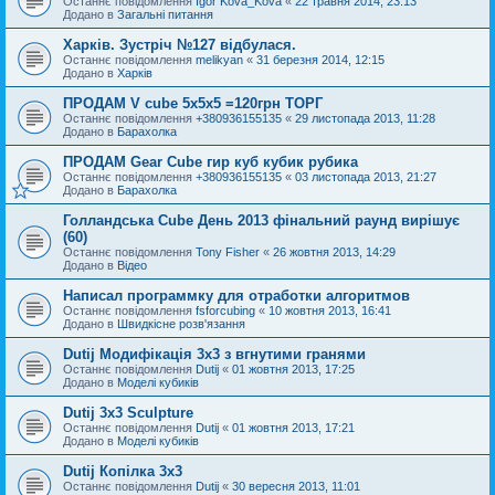
Останнє повідомлення
Igor Kova_Kova
«
22 травня 2014, 23:13
Додано в
Загальні питання
Харків. Зустріч №127 відбулася.
Останнє повідомлення
melikyan
«
31 березня 2014, 12:15
Додано в
Харків
ПРОДАМ V cube 5x5x5 =120грн ТОРГ
Останнє повідомлення
+380936155135
«
29 листопада 2013, 11:28
Додано в
Барахолка
ПРОДАМ Gear Cube гир куб кубик рубика
Останнє повідомлення
+380936155135
«
03 листопада 2013, 21:27
Додано в
Барахолка
Голландська Cube День 2013 фінальний раунд вирішує
(60)
Останнє повідомлення
Tony Fisher
«
26 жовтня 2013, 14:29
Додано в
Відео
Написал программку для отработки алгоритмов
Останнє повідомлення
fsforcubing
«
10 жовтня 2013, 16:41
Додано в
Швидкісне розв'язання
Dutij Модифікація 3х3 з вгнутими гранями
Останнє повідомлення
Dutij
«
01 жовтня 2013, 17:25
Додано в
Моделі кубиків
Dutij 3x3 Sculpture
Останнє повідомлення
Dutij
«
01 жовтня 2013, 17:21
Додано в
Моделі кубиків
Dutij Копілка 3х3
Останнє повідомлення
Dutij
«
30 вересня 2013, 11:01