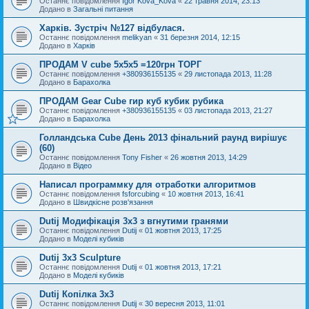
Останнє повідомлення
Igor Kova_Kova
«
22 травня 2014, 23:13
Додано в
Загальні питання
Харків. Зустріч №127 відбулася.
Останнє повідомлення
melikyan
«
31 березня 2014, 12:15
Додано в
Харків
ПРОДАМ V cube 5x5x5 =120грн ТОРГ
Останнє повідомлення
+380936155135
«
29 листопада 2013, 11:28
Додано в
Барахолка
ПРОДАМ Gear Cube гир куб кубик рубика
Останнє повідомлення
+380936155135
«
03 листопада 2013, 21:27
Додано в
Барахолка
Голландська Cube День 2013 фінальний раунд вирішує
(60)
Останнє повідомлення
Tony Fisher
«
26 жовтня 2013, 14:29
Додано в
Відео
Написал программку для отработки алгоритмов
Останнє повідомлення
fsforcubing
«
10 жовтня 2013, 16:41
Додано в
Швидкісне розв'язання
Dutij Модифікація 3х3 з вгнутими гранями
Останнє повідомлення
Dutij
«
01 жовтня 2013, 17:25
Додано в
Моделі кубиків
Dutij 3x3 Sculpture
Останнє повідомлення
Dutij
«
01 жовтня 2013, 17:21
Додано в
Моделі кубиків
Dutij Копілка 3х3
Останнє повідомлення
Dutij
«
30 вересня 2013, 11:01