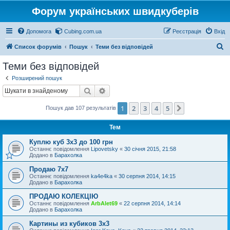
Форум українських швидкуберів
Допомога
Cubing.com.ua
Реєстрація
Вхід
П
Список форумів
Пошук
Теми без відповідей
о
Теми без відповідей
ш
Розширений пошук
у
Пошук
Розширений пошук
к
1
2
3
4
5
Далі
Пошук дав 107 результатів
Тем
Куплю куб 3х3 до 100 грн
Останнє повідомлення
Lipovetsky
«
30 січня 2015, 21:58
Додано в
Барахолка
Продаю 7х7
Останнє повідомлення
ka4e4ka
«
30 серпня 2014, 14:15
Додано в
Барахолка
ПРОДАЮ КОЛЕКЦІЮ
Останнє повідомлення
ArbAlet69
«
22 серпня 2014, 14:14
Додано в
Барахолка
Картины из кубиков 3х3