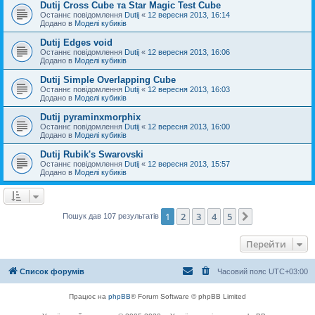
Dutij Cross Cube та Star Magic Test Cube
Останнє повідомлення
Dutij
«
12 вересня 2013, 16:14
Додано в
Моделі кубиків
Dutij Edges void
Останнє повідомлення
Dutij
«
12 вересня 2013, 16:06
Додано в
Моделі кубиків
Dutij Simple Overlapping Cube
Останнє повідомлення
Dutij
«
12 вересня 2013, 16:03
Додано в
Моделі кубиків
Dutij pyraminxmorphix
Останнє повідомлення
Dutij
«
12 вересня 2013, 16:00
Додано в
Моделі кубиків
Dutij Rubik's Swarovski
Останнє повідомлення
Dutij
«
12 вересня 2013, 15:57
Додано в
Моделі кубиків
1
2
3
4
5
Далі
Пошук дав 107 результатів
Перейти
Список форумів
Часовий пояс
UTC+03:00
Працює на
phpBB
® Forum Software © phpBB Limited