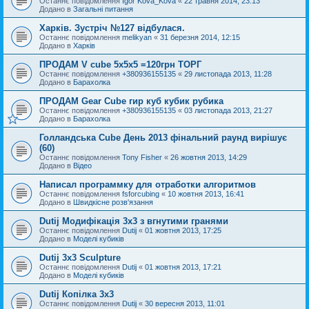
Останнє повідомлення
Igor Kova_Kova
«
22 травня 2014, 23:13
Додано в
Загальні питання
Харків. Зустріч №127 відбулася.
Останнє повідомлення
melikyan
«
31 березня 2014, 12:15
Додано в
Харків
ПРОДАМ V cube 5x5x5 =120грн ТОРГ
Останнє повідомлення
+380936155135
«
29 листопада 2013, 11:28
Додано в
Барахолка
ПРОДАМ Gear Cube гир куб кубик рубика
Останнє повідомлення
+380936155135
«
03 листопада 2013, 21:27
Додано в
Барахолка
Голландська Cube День 2013 фінальний раунд вирішує
(60)
Останнє повідомлення
Tony Fisher
«
26 жовтня 2013, 14:29
Додано в
Відео
Написал программку для отработки алгоритмов
Останнє повідомлення
fsforcubing
«
10 жовтня 2013, 16:41
Додано в
Швидкісне розв'язання
Dutij Модифікація 3х3 з вгнутими гранями
Останнє повідомлення
Dutij
«
01 жовтня 2013, 17:25
Додано в
Моделі кубиків
Dutij 3x3 Sculpture
Останнє повідомлення
Dutij
«
01 жовтня 2013, 17:21
Додано в
Моделі кубиків
Dutij Копілка 3х3
Останнє повідомлення
Dutij
«
30 вересня 2013, 11:01