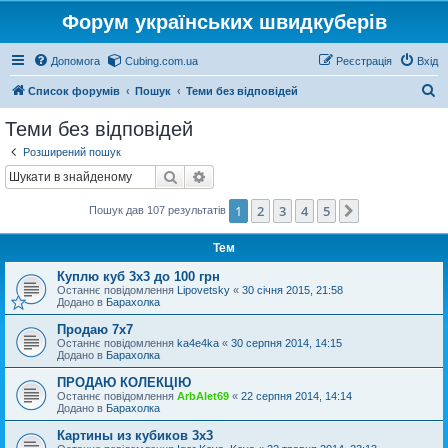
Форум українських швидкуберів
Допомога
Cubing.com.ua
Реєстрація
Вхід
П
Список форумів
Пошук
Теми без відповідей
о
Теми без відповідей
ш
Розширений пошук
у
Пошук
Розширений пошук
к
1
2
3
4
5
Далі
Пошук дав 107 результатів
Тем
Куплю куб 3х3 до 100 грн
Останнє повідомлення
Lipovetsky
«
30 січня 2015, 21:58
Додано в
Барахолка
Продаю 7х7
Останнє повідомлення
ka4e4ka
«
30 серпня 2014, 14:15
Додано в
Барахолка
ПРОДАЮ КОЛЕКЦІЮ
Останнє повідомлення
ArbAlet69
«
22 серпня 2014, 14:14
Додано в
Барахолка
Картины из кубиков 3х3