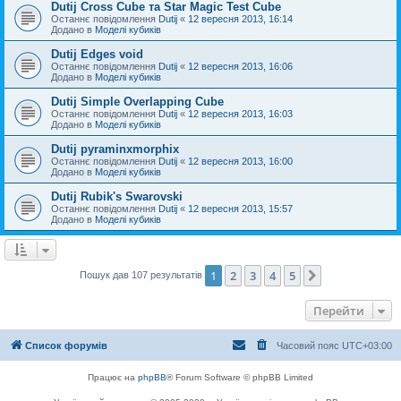
Dutij Cross Cube та Star Magic Test Cube
Останнє повідомлення
Dutij
«
12 вересня 2013, 16:14
Додано в
Моделі кубиків
Dutij Edges void
Останнє повідомлення
Dutij
«
12 вересня 2013, 16:06
Додано в
Моделі кубиків
Dutij Simple Overlapping Cube
Останнє повідомлення
Dutij
«
12 вересня 2013, 16:03
Додано в
Моделі кубиків
Dutij pyraminxmorphix
Останнє повідомлення
Dutij
«
12 вересня 2013, 16:00
Додано в
Моделі кубиків
Dutij Rubik's Swarovski
Останнє повідомлення
Dutij
«
12 вересня 2013, 15:57
Додано в
Моделі кубиків
1
2
3
4
5
Далі
Пошук дав 107 результатів
Перейти
Список форумів
Часовий пояс
UTC+03:00
Працює на
phpBB
® Forum Software © phpBB Limited