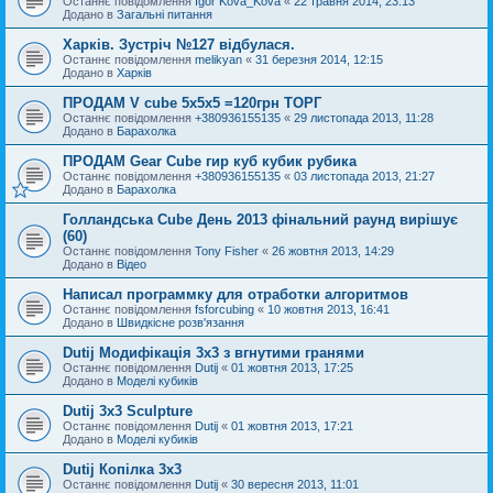
Останнє повідомлення
Igor Kova_Kova
«
22 травня 2014, 23:13
Додано в
Загальні питання
Харків. Зустріч №127 відбулася.
Останнє повідомлення
melikyan
«
31 березня 2014, 12:15
Додано в
Харків
ПРОДАМ V cube 5x5x5 =120грн ТОРГ
Останнє повідомлення
+380936155135
«
29 листопада 2013, 11:28
Додано в
Барахолка
ПРОДАМ Gear Cube гир куб кубик рубика
Останнє повідомлення
+380936155135
«
03 листопада 2013, 21:27
Додано в
Барахолка
Голландська Cube День 2013 фінальний раунд вирішує
(60)
Останнє повідомлення
Tony Fisher
«
26 жовтня 2013, 14:29
Додано в
Відео
Написал программку для отработки алгоритмов
Останнє повідомлення
fsforcubing
«
10 жовтня 2013, 16:41
Додано в
Швидкісне розв'язання
Dutij Модифікація 3х3 з вгнутими гранями
Останнє повідомлення
Dutij
«
01 жовтня 2013, 17:25
Додано в
Моделі кубиків
Dutij 3x3 Sculpture
Останнє повідомлення
Dutij
«
01 жовтня 2013, 17:21
Додано в
Моделі кубиків
Dutij Копілка 3х3
Останнє повідомлення
Dutij
«
30 вересня 2013, 11:01