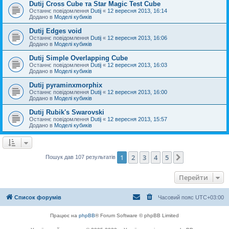
Dutij Cross Cube та Star Magic Test Cube
Останнє повідомлення
Dutij
«
12 вересня 2013, 16:14
Додано в
Моделі кубиків
Dutij Edges void
Останнє повідомлення
Dutij
«
12 вересня 2013, 16:06
Додано в
Моделі кубиків
Dutij Simple Overlapping Cube
Останнє повідомлення
Dutij
«
12 вересня 2013, 16:03
Додано в
Моделі кубиків
Dutij pyraminxmorphix
Останнє повідомлення
Dutij
«
12 вересня 2013, 16:00
Додано в
Моделі кубиків
Dutij Rubik's Swarovski
Останнє повідомлення
Dutij
«
12 вересня 2013, 15:57
Додано в
Моделі кубиків
1
2
3
4
5
Далі
Пошук дав 107 результатів
Перейти
Список форумів
Часовий пояс
UTC+03:00
Працює на
phpBB
® Forum Software © phpBB Limited