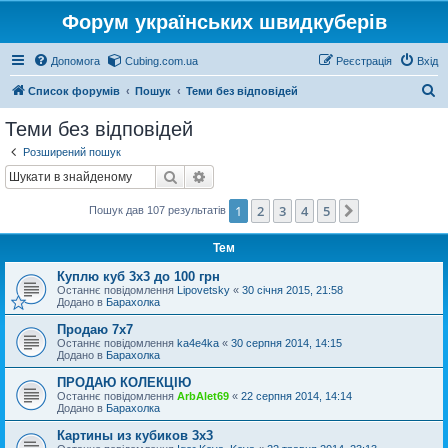
Форум українських швидкуберів
Допомога
Cubing.com.ua
Реєстрація
Вхід
П
Список форумів
Пошук
Теми без відповідей
о
Теми без відповідей
ш
Розширений пошук
у
Пошук
Розширений пошук
к
1
2
3
4
5
Далі
Пошук дав 107 результатів
Тем
Куплю куб 3х3 до 100 грн
Останнє повідомлення
Lipovetsky
«
30 січня 2015, 21:58
Додано в
Барахолка
Продаю 7х7
Останнє повідомлення
ka4e4ka
«
30 серпня 2014, 14:15
Додано в
Барахолка
ПРОДАЮ КОЛЕКЦІЮ
Останнє повідомлення
ArbAlet69
«
22 серпня 2014, 14:14
Додано в
Барахолка
Картины из кубиков 3х3