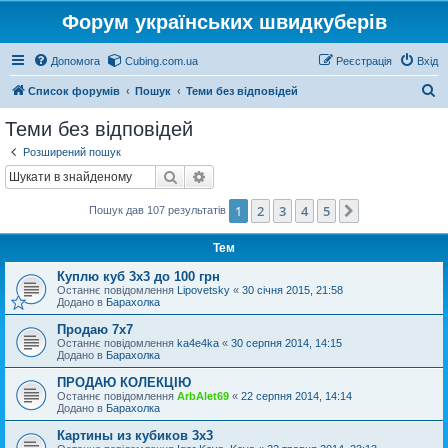
Форум українських швидкуберів
Допомога
Cubing.com.ua
Реєстрація
Вхід
П
Список форумів
Пошук
Теми без відповідей
о
Теми без відповідей
ш
Розширений пошук
у
Пошук
Розширений пошук
к
1
2
3
4
5
Далі
Пошук дав 107 результатів
Тем
Куплю куб 3х3 до 100 грн
Останнє повідомлення
Lipovetsky
«
30 січня 2015, 21:58
Додано в
Барахолка
Продаю 7х7
Останнє повідомлення
ka4e4ka
«
30 серпня 2014, 14:15
Додано в
Барахолка
ПРОДАЮ КОЛЕКЦІЮ
Останнє повідомлення
ArbAlet69
«
22 серпня 2014, 14:14
Додано в
Барахолка
Картины из кубиков 3х3