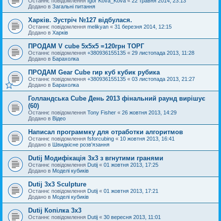
Останнє повідомлення
Igor Kova_Kova
«
22 травня 2014, 23:13
Додано в
Загальні питання
Харків. Зустріч №127 відбулася.
Останнє повідомлення
melikyan
«
31 березня 2014, 12:15
Додано в
Харків
ПРОДАМ V cube 5x5x5 =120грн ТОРГ
Останнє повідомлення
+380936155135
«
29 листопада 2013, 11:28
Додано в
Барахолка
ПРОДАМ Gear Cube гир куб кубик рубика
Останнє повідомлення
+380936155135
«
03 листопада 2013, 21:27
Додано в
Барахолка
Голландська Cube День 2013 фінальний раунд вирішує
(60)
Останнє повідомлення
Tony Fisher
«
26 жовтня 2013, 14:29
Додано в
Відео
Написал программку для отработки алгоритмов
Останнє повідомлення
fsforcubing
«
10 жовтня 2013, 16:41
Додано в
Швидкісне розв'язання
Dutij Модифікація 3х3 з вгнутими гранями
Останнє повідомлення
Dutij
«
01 жовтня 2013, 17:25
Додано в
Моделі кубиків
Dutij 3x3 Sculpture
Останнє повідомлення
Dutij
«
01 жовтня 2013, 17:21
Додано в
Моделі кубиків
Dutij Копілка 3х3
Останнє повідомлення
Dutij
«
30 вересня 2013, 11:01