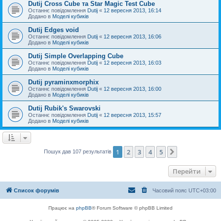
Dutij Cross Cube та Star Magic Test Cube
Останнє повідомлення
Dutij
«
12 вересня 2013, 16:14
Додано в
Моделі кубиків
Dutij Edges void
Останнє повідомлення
Dutij
«
12 вересня 2013, 16:06
Додано в
Моделі кубиків
Dutij Simple Overlapping Cube
Останнє повідомлення
Dutij
«
12 вересня 2013, 16:03
Додано в
Моделі кубиків
Dutij pyraminxmorphix
Останнє повідомлення
Dutij
«
12 вересня 2013, 16:00
Додано в
Моделі кубиків
Dutij Rubik's Swarovski
Останнє повідомлення
Dutij
«
12 вересня 2013, 15:57
Додано в
Моделі кубиків
1
2
3
4
5
Далі
Пошук дав 107 результатів
Перейти
Список форумів
Часовий пояс
UTC+03:00
Працює на
phpBB
® Forum Software © phpBB Limited