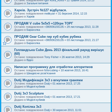
Останнє повідомлення
Igor Kova_Kova
«
22 травня 2014, 23:13
Додано в
Загальні питання
Харків. Зустріч №127 відбулася.
Останнє повідомлення
melikyan
«
31 березня 2014, 12:15
Додано в
Харків
ПРОДАМ V cube 5x5x5 =120грн ТОРГ
Останнє повідомлення
+380936155135
«
29 листопада 2013, 11:28
Додано в
Барахолка
ПРОДАМ Gear Cube гир куб кубик рубика
Останнє повідомлення
+380936155135
«
03 листопада 2013, 21:27
Додано в
Барахолка
Голландська Cube День 2013 фінальний раунд вирішує
(60)
Останнє повідомлення
Tony Fisher
«
26 жовтня 2013, 14:29
Додано в
Відео
Написал программку для отработки алгоритмов
Останнє повідомлення
fsforcubing
«
10 жовтня 2013, 16:41
Додано в
Швидкісне розв'язання
Dutij Модифікація 3х3 з вгнутими гранями
Останнє повідомлення
Dutij
«
01 жовтня 2013, 17:25
Додано в
Моделі кубиків
Dutij 3x3 Sculpture
Останнє повідомлення
Dutij
«
01 жовтня 2013, 17:21
Додано в
Моделі кубиків
Dutij Копілка 3х3
Останнє повідомлення
Dutij
«
30 вересня 2013, 11:01