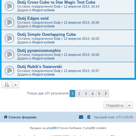
Dutij Cross Cube та Star Magic Test Cube
Останнє повідомлення
Dutij
«
12 вересня 2013, 16:14
Додано в
Моделі кубиків
Dutij Edges void
Останнє повідомлення
Dutij
«
12 вересня 2013, 16:06
Додано в
Моделі кубиків
Dutij Simple Overlapping Cube
Останнє повідомлення
Dutij
«
12 вересня 2013, 16:03
Додано в
Моделі кубиків
Dutij pyraminxmorphix
Останнє повідомлення
Dutij
«
12 вересня 2013, 16:00
Додано в
Моделі кубиків
Dutij Rubik's Swarovski
Останнє повідомлення
Dutij
«
12 вересня 2013, 15:57
Додано в
Моделі кубиків
1
2
3
4
5
Далі
Пошук дав 107 результатів
Перейти
Список форумів
Часовий пояс
UTC+03:00
Працює на
phpBB
® Forum Software © phpBB Limited