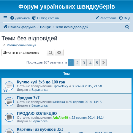
Форум українських швидкуберів
Допомога
Cubing.com.ua
Реєстрація
Вхід
П
Список форумів
Пошук
Теми без відповідей
о
Теми без відповідей
ш
Розширений пошук
у
Пошук
Розширений пошук
к
1
2
3
4
5
Далі
Пошук дав 107 результатів
Тем
Куплю куб 3х3 до 100 грн
Останнє повідомлення
Lipovetsky
«
30 січня 2015, 21:58
Додано в
Барахолка
Продаю 7х7
Останнє повідомлення
ka4e4ka
«
30 серпня 2014, 14:15
Додано в
Барахолка
ПРОДАЮ КОЛЕКЦІЮ
Останнє повідомлення
ArbAlet69
«
22 серпня 2014, 14:14
Додано в
Барахолка
Картины из кубиков 3х3