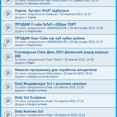
Останнє повідомлення
Igor Kova_Kova
«
22 травня 2014, 23:13
Додано в
Загальні питання
Харків. Зустріч №127 відбулася.
Останнє повідомлення
melikyan
«
31 березня 2014, 12:15
Додано в
Харків
ПРОДАМ V cube 5x5x5 =120грн ТОРГ
Останнє повідомлення
+380936155135
«
29 листопада 2013, 11:28
Додано в
Барахолка
ПРОДАМ Gear Cube гир куб кубик рубика
Останнє повідомлення
+380936155135
«
03 листопада 2013, 21:27
Додано в
Барахолка
Голландська Cube День 2013 фінальний раунд вирішує
(60)
Останнє повідомлення
Tony Fisher
«
26 жовтня 2013, 14:29
Додано в
Відео
Написал программку для отработки алгоритмов
Останнє повідомлення
fsforcubing
«
10 жовтня 2013, 16:41
Додано в
Швидкісне розв'язання
Dutij Модифікація 3х3 з вгнутими гранями
Останнє повідомлення
Dutij
«
01 жовтня 2013, 17:25
Додано в
Моделі кубиків
Dutij 3x3 Sculpture
Останнє повідомлення
Dutij
«
01 жовтня 2013, 17:21
Додано в
Моделі кубиків
Dutij Копілка 3х3
Останнє повідомлення
Dutij
«
30 вересня 2013, 11:01