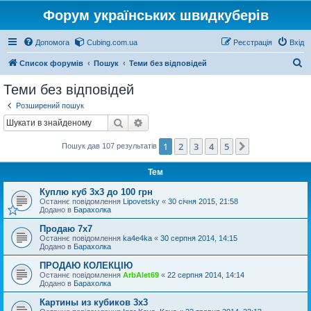
Форум українських швидкуберів
Допомога
Cubing.com.ua
Реєстрація
Вхід
П
Список форумів
Пошук
Теми без відповідей
о
Теми без відповідей
ш
Розширений пошук
у
Пошук
Розширений пошук
к
1
2
3
4
5
Далі
Пошук дав 107 результатів
Тем
Куплю куб 3х3 до 100 грн
Останнє повідомлення
Lipovetsky
«
30 січня 2015, 21:58
Додано в
Барахолка
Продаю 7х7
Останнє повідомлення
ka4e4ka
«
30 серпня 2014, 14:15
Додано в
Барахолка
ПРОДАЮ КОЛЕКЦІЮ
Останнє повідомлення
ArbAlet69
«
22 серпня 2014, 14:14
Додано в
Барахолка
Картины из кубиков 3х3