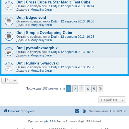
Dutij Cross Cube та Star Magic Test Cube
Останнє повідомлення
Dutij
«
12 вересня 2013, 16:14
Додано в
Моделі кубиків
Dutij Edges void
Останнє повідомлення
Dutij
«
12 вересня 2013, 16:06
Додано в
Моделі кубиків
Dutij Simple Overlapping Cube
Останнє повідомлення
Dutij
«
12 вересня 2013, 16:03
Додано в
Моделі кубиків
Dutij pyraminxmorphix
Останнє повідомлення
Dutij
«
12 вересня 2013, 16:00
Додано в
Моделі кубиків
Dutij Rubik's Swarovski
Останнє повідомлення
Dutij
«
12 вересня 2013, 15:57
Додано в
Моделі кубиків
1
2
3
4
5
Далі
Пошук дав 107 результатів
Перейти
Список форумів
Часовий пояс
UTC+03:00
Працює на
phpBB
® Forum Software © phpBB Limited