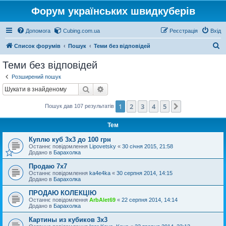
Форум українських швидкуберів
Допомога
Cubing.com.ua
Реєстрація
Вхід
П
Список форумів
Пошук
Теми без відповідей
о
Теми без відповідей
ш
Розширений пошук
у
Пошук
Розширений пошук
к
1
2
3
4
5
Далі
Пошук дав 107 результатів
Тем
Куплю куб 3х3 до 100 грн
Останнє повідомлення
Lipovetsky
«
30 січня 2015, 21:58
Додано в
Барахолка
Продаю 7х7
Останнє повідомлення
ka4e4ka
«
30 серпня 2014, 14:15
Додано в
Барахолка
ПРОДАЮ КОЛЕКЦІЮ
Останнє повідомлення
ArbAlet69
«
22 серпня 2014, 14:14
Додано в
Барахолка
Картины из кубиков 3х3