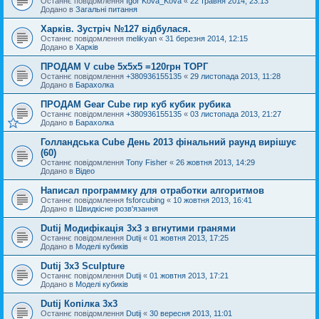
Останнє повідомлення
Igor Kova_Kova
«
22 травня 2014, 23:13
Додано в
Загальні питання
Харків. Зустріч №127 відбулася.
Останнє повідомлення
melikyan
«
31 березня 2014, 12:15
Додано в
Харків
ПРОДАМ V cube 5x5x5 =120грн ТОРГ
Останнє повідомлення
+380936155135
«
29 листопада 2013, 11:28
Додано в
Барахолка
ПРОДАМ Gear Cube гир куб кубик рубика
Останнє повідомлення
+380936155135
«
03 листопада 2013, 21:27
Додано в
Барахолка
Голландська Cube День 2013 фінальний раунд вирішує
(60)
Останнє повідомлення
Tony Fisher
«
26 жовтня 2013, 14:29
Додано в
Відео
Написал программку для отработки алгоритмов
Останнє повідомлення
fsforcubing
«
10 жовтня 2013, 16:41
Додано в
Швидкісне розв'язання
Dutij Модифікація 3х3 з вгнутими гранями
Останнє повідомлення
Dutij
«
01 жовтня 2013, 17:25
Додано в
Моделі кубиків
Dutij 3x3 Sculpture
Останнє повідомлення
Dutij
«
01 жовтня 2013, 17:21
Додано в
Моделі кубиків
Dutij Копілка 3х3
Останнє повідомлення
Dutij
«
30 вересня 2013, 11:01