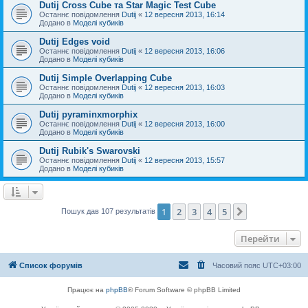
Dutij Cross Cube та Star Magic Test Cube
Останнє повідомлення
Dutij
«
12 вересня 2013, 16:14
Додано в
Моделі кубиків
Dutij Edges void
Останнє повідомлення
Dutij
«
12 вересня 2013, 16:06
Додано в
Моделі кубиків
Dutij Simple Overlapping Cube
Останнє повідомлення
Dutij
«
12 вересня 2013, 16:03
Додано в
Моделі кубиків
Dutij pyraminxmorphix
Останнє повідомлення
Dutij
«
12 вересня 2013, 16:00
Додано в
Моделі кубиків
Dutij Rubik's Swarovski
Останнє повідомлення
Dutij
«
12 вересня 2013, 15:57
Додано в
Моделі кубиків
1
2
3
4
5
Далі
Пошук дав 107 результатів
Перейти
Список форумів
Часовий пояс
UTC+03:00
Працює на
phpBB
® Forum Software © phpBB Limited