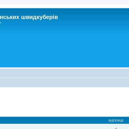
нських швидкуберів
m
ВІДПОВІДІ