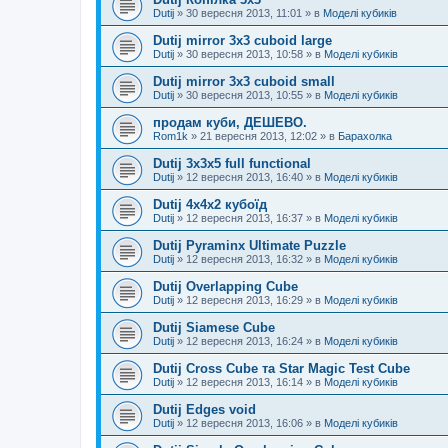
Dutij
»
30 вересня 2013, 11:01
» в
Моделі кубиків
Dutij mirror 3x3 cuboid large
Dutij
»
30 вересня 2013, 10:58
» в
Моделі кубиків
Dutij mirror 3х3 cuboid small
Dutij
»
30 вересня 2013, 10:55
» в
Моделі кубиків
продам куби, ДЕШЕВО.
Rom1k
»
21 вересня 2013, 12:02
» в
Барахолка
Dutij 3х3х5 full functional
Dutij
»
12 вересня 2013, 16:40
» в
Моделі кубиків
Dutij 4х4х2 кубоїд
Dutij
»
12 вересня 2013, 16:37
» в
Моделі кубиків
Dutij Pyraminx Ultimate Puzzle
Dutij
»
12 вересня 2013, 16:32
» в
Моделі кубиків
Dutij Overlapping Cube
Dutij
»
12 вересня 2013, 16:29
» в
Моделі кубиків
Dutij Siamese Cube
Dutij
»
12 вересня 2013, 16:24
» в
Моделі кубиків
Dutij Cross Cube та Star Magic Test Cube
Dutij
»
12 вересня 2013, 16:14
» в
Моделі кубиків
Dutij Edges void
Dutij
»
12 вересня 2013, 16:06
» в
Моделі кубиків