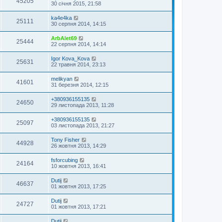
45205
30 січня 2015, 21:58
ka4e4ka
25111
30 серпня 2014, 14:15
ArbAlet69
25444
22 серпня 2014, 14:14
Igor Kova_Kova
25631
22 травня 2014, 23:13
melikyan
41601
31 березня 2014, 12:15
+380936155135
24650
29 листопада 2013, 11:28
+380936155135
25097
03 листопада 2013, 21:27
Tony Fisher
44928
26 жовтня 2013, 14:29
fsforcubing
24164
10 жовтня 2013, 16:41
Dutij
46637
01 жовтня 2013, 17:25
Dutij
24727
01 жовтня 2013, 17:21
Dutij