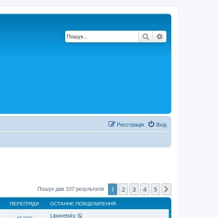
Пошук
Розширений по
Реєстрація
Вхід
1
2
3
4
5
Далі
Пошук дав 107 результатів
ПЕРЕГЛЯДИ
ОСТАННЄ ПОВІДОМЛЕННЯ
Lipovetsky