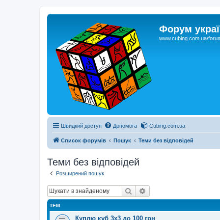
Форум украї
www.cubing.com.ua/foru
Швидкий доступ
Допомога
Cubing.com.ua
Список форумів
Пошук
Теми без відповідей
Теми без відповідей
Розширений пошук
Пошук
Розширений пошук
ТЕМ
Куплю куб 3х3 до 100 грн