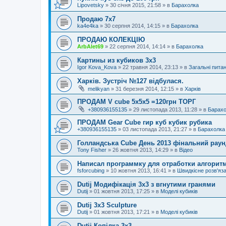
Lipovetsky
»
30 січня 2015, 21:58
» в
Барахолка
Продаю 7х7
ka4e4ka
»
30 серпня 2014, 14:15
» в
Барахолка
ПРОДАЮ КОЛЕКЦІЮ
ArbAlet69
»
22 серпня 2014, 14:14
» в
Барахолка
Картины из кубиков 3х3
Igor Kova_Kova
»
22 травня 2014, 23:13
» в
Загальні пита
Харків. Зустріч №127 відбулася.
melikyan
»
31 березня 2014, 12:15
» в
Харків
ПРОДАМ V cube 5x5x5 =120грн ТОРГ
+380936155135
»
29 листопада 2013, 11:28
» в
Барахо
ПРОДАМ Gear Cube гир куб кубик рубика
+380936155135
»
03 листопада 2013, 21:27
» в
Барахолка
Голландська Cube День 2013 фінальний раунд
Tony Fisher
»
26 жовтня 2013, 14:29
» в
Відео
Написал программку для отработки алгорит
fsforcubing
»
10 жовтня 2013, 16:41
» в
Швидкісне розв'яз
Dutij Модифікація 3х3 з вгнутими гранями
Dutij
»
01 жовтня 2013, 17:25
» в
Моделі кубиків
Dutij 3x3 Sculpture
Dutij
»
01 жовтня 2013, 17:21
» в
Моделі кубиків
Dutij Копілка 3х3