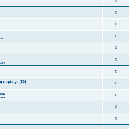
0
0
0
0
ння
0
0
лка
0
 вирішує (60)
0
мов
0
ання
0
0