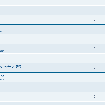
0
0
0
0
ння
0
0
лка
0
 вирішує (60)
0
мов
0
ання
0
0