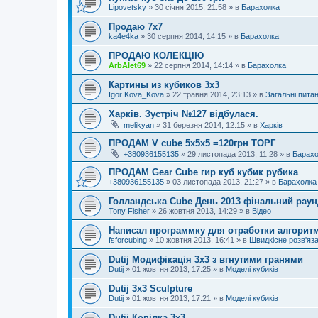
Lipovetsky
»
30 січня 2015, 21:58
» в
Барахолка
Продаю 7х7
ka4e4ka
»
30 серпня 2014, 14:15
» в
Барахолка
ПРОДАЮ КОЛЕКЦІЮ
ArbAlet69
»
22 серпня 2014, 14:14
» в
Барахолка
Картины из кубиков 3х3
Igor Kova_Kova
»
22 травня 2014, 23:13
» в
Загальні пита
Харків. Зустріч №127 відбулася.
melikyan
»
31 березня 2014, 12:15
» в
Харків
ПРОДАМ V cube 5x5x5 =120грн ТОРГ
+380936155135
»
29 листопада 2013, 11:28
» в
Барахо
ПРОДАМ Gear Cube гир куб кубик рубика
+380936155135
»
03 листопада 2013, 21:27
» в
Барахолка
Голландська Cube День 2013 фінальний раунд
Tony Fisher
»
26 жовтня 2013, 14:29
» в
Відео
Написал программку для отработки алгорит
fsforcubing
»
10 жовтня 2013, 16:41
» в
Швидкісне розв'яз
Dutij Модифікація 3х3 з вгнутими гранями
Dutij
»
01 жовтня 2013, 17:25
» в
Моделі кубиків
Dutij 3x3 Sculpture
Dutij
»
01 жовтня 2013, 17:21
» в
Моделі кубиків
Dutij Копілка 3х3