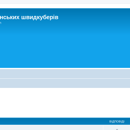
нських швидкуберів
m
ВІДПОВІДІ