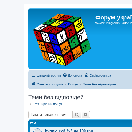
Форум украї
www.cubing.com.ua/foru
Швидкий доступ
Допомога
Cubing.com.ua
Список форумів
Пошук
Теми без відповідей
Теми без відповідей
Розширений пошук
Пошук
Розширений пошук
ТЕМ
Куплю куб 3х3 до 100 грн