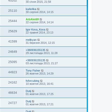
45202
30 січня 2015, 21:58
ka4e4ka
25110
30 серпня 2014, 14:15
ArbAlet69
25444
22 серпня 2014, 14:14
Igor Kova_Kova
25629
22 травня 2014, 23:13
melikyan
41599
31 березня 2014, 12:15
+380936155135
24649
29 листопада 2013, 11:28
+380936155135
25095
03 листопада 2013, 21:27
Tony Fisher
44923
26 жовтня 2013, 14:29
fsforcubing
24162
10 жовтня 2013, 16:41
Dutij
46634
01 жовтня 2013, 17:25
Dutij
24727
01 жовтня 2013, 17:21
Dutij