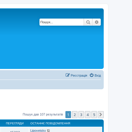
Пошук
Розширений по
Реєстрація
Вхід
1
2
3
4
5
Далі
Пошук дав 107 результатів
ПЕРЕГЛЯДИ
ОСТАННЄ ПОВІДОМЛЕННЯ
Lipovetsky