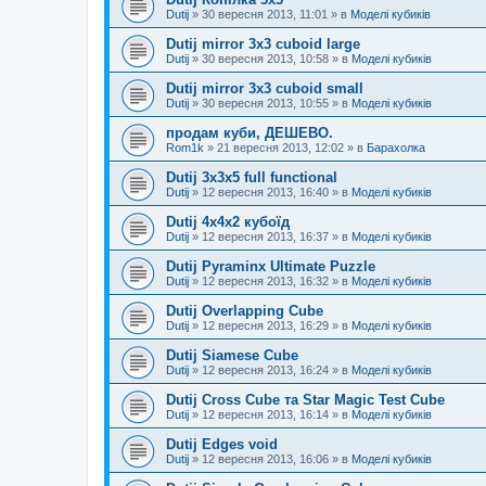
Dutij
»
30 вересня 2013, 11:01
» в
Моделі кубиків
Dutij mirror 3x3 cuboid large
Dutij
»
30 вересня 2013, 10:58
» в
Моделі кубиків
Dutij mirror 3х3 cuboid small
Dutij
»
30 вересня 2013, 10:55
» в
Моделі кубиків
продам куби, ДЕШЕВО.
Rom1k
»
21 вересня 2013, 12:02
» в
Барахолка
Dutij 3х3х5 full functional
Dutij
»
12 вересня 2013, 16:40
» в
Моделі кубиків
Dutij 4х4х2 кубоїд
Dutij
»
12 вересня 2013, 16:37
» в
Моделі кубиків
Dutij Pyraminx Ultimate Puzzle
Dutij
»
12 вересня 2013, 16:32
» в
Моделі кубиків
Dutij Overlapping Cube
Dutij
»
12 вересня 2013, 16:29
» в
Моделі кубиків
Dutij Siamese Cube
Dutij
»
12 вересня 2013, 16:24
» в
Моделі кубиків
Dutij Cross Cube та Star Magic Test Cube
Dutij
»
12 вересня 2013, 16:14
» в
Моделі кубиків
Dutij Edges void
Dutij
»
12 вересня 2013, 16:06
» в
Моделі кубиків